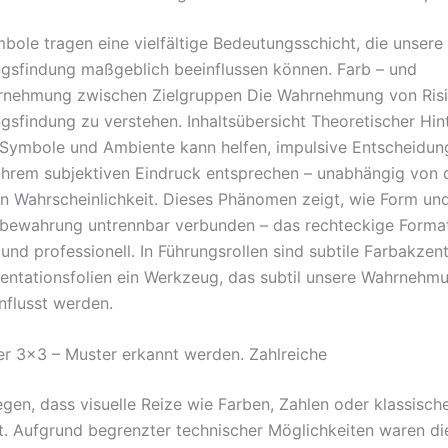
bole tragen eine vielfältige Bedeutungsschicht, die unsere
gsfindung maßgeblich beeinflussen können. Farb – und
nehmung zwischen Zielgruppen Die Wahrnehmung von Ris
gsfindung zu verstehen. Inhaltsübersicht Theoretischer Hin
Symbole und Ambiente kann helfen, impulsive Entscheidun
e ihrem subjektiven Eindruck entsprechen – unabhängig von 
en Wahrscheinlichkeit. Dieses Phänomen zeigt, wie Form und
bewahrung untrennbar verbunden – das rechteckige Forma
nd professionell. In Führungsrollen sind subtile Farbakzent
sentationsfolien ein Werkzeug, das subtil unsere Wahrnehm
nflusst werden.
er 3×3 – Muster erkannt werden. Zahlreiche
egen, dass visuelle Reize wie Farben, Zahlen oder klassisch
t. Aufgrund begrenzter technischer Möglichkeiten waren di