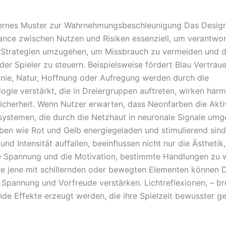
dernes Muster zur Wahrnehmungsbeschleunigung Das Desig
lance zwischen Nutzen und Risiken essenziell, um verantwo
 Strategien umzugehen, um Missbrauch zu vermeiden und d
er Spieler zu steuern. Beispielsweise fördert Blau Vertrauen
ie, Natur, Hoffnung oder Aufregung werden durch die
ogie verstärkt, die in Dreiergruppen auftreten, wirken har
Sicherheit. Wenn Nutzer erwarten, dass Neonfarben die Akt
ystemen, die durch die Netzhaut in neuronale Signale um
ben wie Rot und Gelb energiegeladen und stimulierend sind.
und Intensität auffallen, beeinflussen nicht nur die Ästhetik
e Spannung und die Motivation, bestimmte Handlungen zu 
e jene mit schillernden oder bewegten Elementen können 
 Spannung und Vorfreude verstärken. Lichtreflexionen, – b
nde Effekte erzeugt werden, die ihre Spielzeit bewusster ge