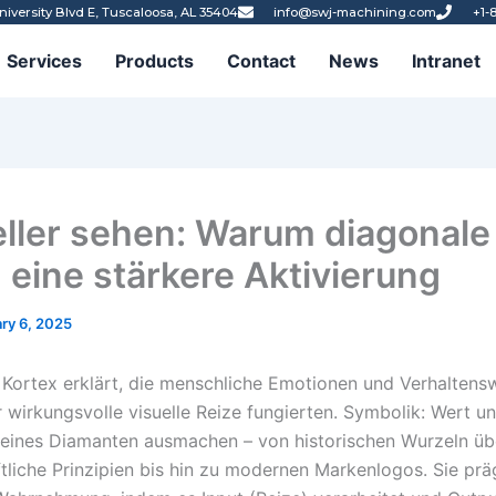
niversity Blvd E, Tuscaloosa, AL 35404
info@swj-machining.com
+1-
Services
Products
Contact
News
Intranet
ller sehen: Warum diagonale
n eine stärkere Aktivierung
ry 6, 2025
n Kortex erklärt, die menschliche Emotionen und Verhaltens
r wirkungsvolle visuelle Reize fungierten. Symbolik: Wert u
 eines Diamanten ausmachen – von historischen Wurzeln üb
tliche Prinzipien bis hin zu modernen Markenlogos. Sie prä