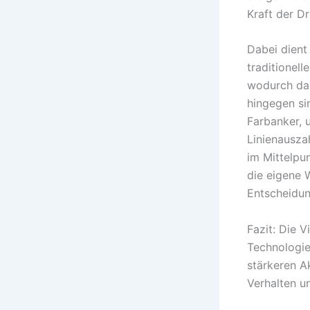
Kraft der Dr
Dabei dient
traditionel
wodurch das
hingegen si
Farbanker, 
Linienausza
im Mittelpu
die eigene 
Entscheidung
Fazit: Die V
Technologie
stärkeren A
Verhalten u