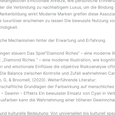
ielangeboten Emotionale Anreize, wie persönliche Erinner
er die Verbindung zu nachhaltigem Luxus, um die Bindung 
Markenbildung wirkt Moderne Marken greifen diese Assoziat
 luxuriöser erscheinen zu lassen Die bewusste Nutzung vo
ndigkeit.
che Mechanismen hinter der Erwartung und Erfahrung
ngen steuern Das Spiel”Diamond Riches” – eine moderne Ill
 „Diamond Riches “ – eine moderne Illustration, wie kogniti
n und emotionale Einflüsse die objektive Risikoanalyse oft
 Die Balance zwischen Kontrolle und Zufall wahrnehmen Cam
, G, & Broomell, (2020). Weiterführende Literatur:
schaftliche Grundlagen der Farbwirkung auf menschliches 
 – Gewinn – Effekts Ein bewusster Einsatz von Cyan in Ver
xusfarben kann die Wahrnehmung einer höheren Gewinnchan
und kulturelle Bedeutung: Von universellen bis kulturell spe