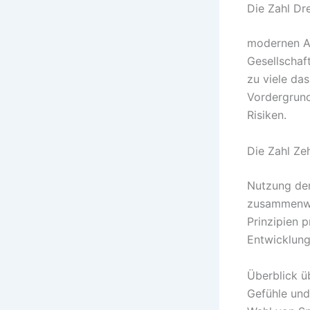
Die Zahl Dr
modernen An
Gesellschaft
zu viele da
Vordergrund
Risiken.
Die Zahl Zeh
Nutzung der
zusammenwir
Prinzipien 
Entwicklung
Überblick ü
Gefühle und