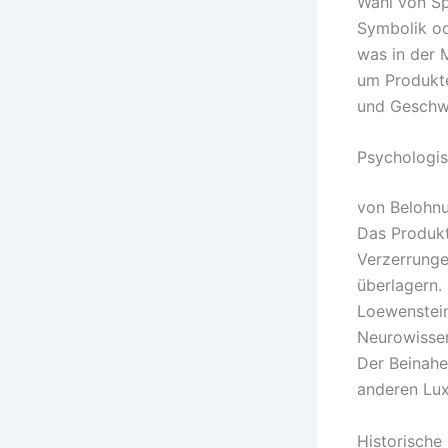
Wahl von Sp
Symbolik od
was in der 
um Produkte
und Geschwi
Psychologis
von Belohnu
Das Produkt
Verzerrunge
überlagern.
Loewenstein
Neurowissen
Der Beinahe
anderen Lu
Historische 