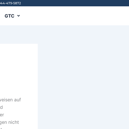
844-479-5872
GTC
weisen auf
nd
er
gen nicht