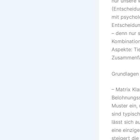
nur unsere 
(Entscheidu
mit psychol
Entscheidun
– denn nur 
Kombination
Aspekte: Ti
Zusammenfa
Grundlagen d
– Matrix Kl
Belohnungss
Muster ein,
sind typisch
lässt sich a
eine einzig
steigert di