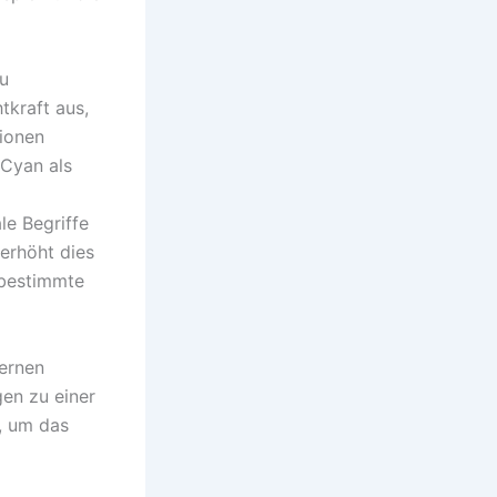
zu
tkraft aus,
ionen
 Cyan als
le Begriffe
 erhöht dies
 bestimmte
dernen
en zu einer
, um das