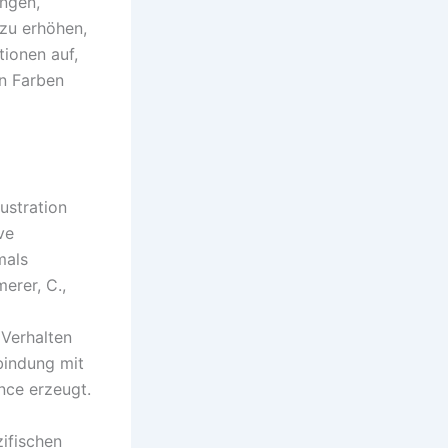
ungen,
zu erhöhen,
ionen auf,
n Farben
ustration
ve
mals
erer, C.,
Verhalten
bindung mit
ce erzeugt.
zifischen