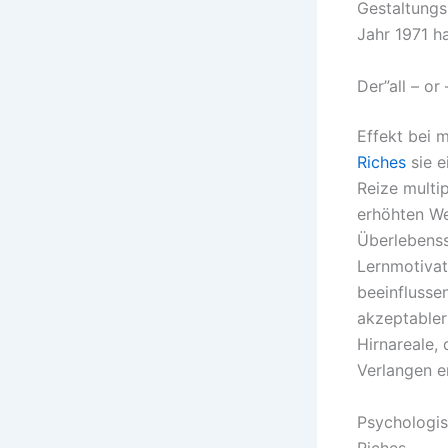
Gestaltungs
Jahr 1971 ha
Der”all – or
Effekt bei 
Riches
sie e
Reize multi
erhöhten We
Überlebenss
Lernmotivat
beeinflusse
akzeptabler
Hirnareale,
Verlangen e
Psychologis
Riches