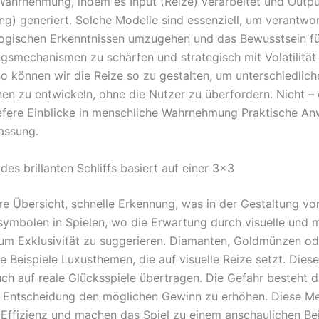
Wahrnehmung, indem es Input (Reize) verarbeitet und Outp
ng) generiert. Solche Modelle sind essenziell, um verantwo
ogischen Erkenntnissen umzugehen und das Bewusstsein fü
gsmechanismen zu schärfen und strategisch mit Volatilitä
so können wir die Reize so zu gestalten, um unterschiedlich
en zu entwickeln, ohne die Nutzer zu überfordern. Nicht –
efere Einblicke in menschliche Wahrnehmung Praktische 
ssung.
es brillanten Schliffs basiert auf einer 3×3
are Übersicht, schnelle Erkennung, was in der Gestaltung vo
ymbolen in Spielen, wo die Erwartung durch visuelle und 
 um Exklusivität zu suggerieren. Diamanten, Goldmünzen o
e Beispiele Luxusthemen, die auf visuelle Reize setzt. Diese
uch auf reale Glücksspiele übertragen. Die Gefahr besteht d
e Entscheidung den möglichen Gewinn zu erhöhen. Diese M
e Effizienz und machen das Spiel zu einem anschaulichen Beis