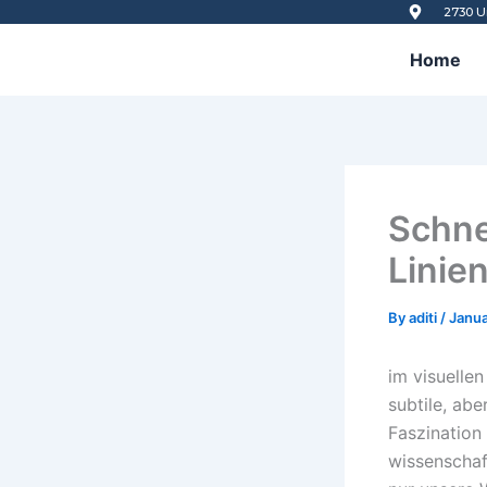
Skip
2730 U
to
Home
content
Schne
Linie
By
aditi
/
Janua
im visuelle
subtile, abe
Faszination
wissenschaf