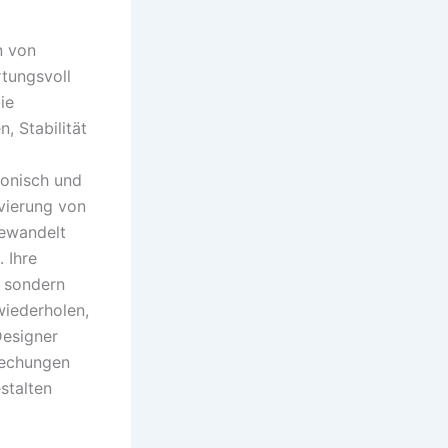
n von
rtungsvoll
ie
, Stabilität
monisch und
ivierung von
gewandelt
 Ihre
, sondern
wiederholen,
Designer
rechungen
stalten