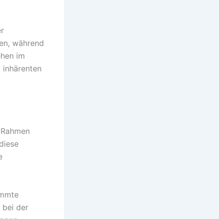
r
ren, während
ehen im
t inhärenten
n Rahmen
diese
e
immte
 bei der