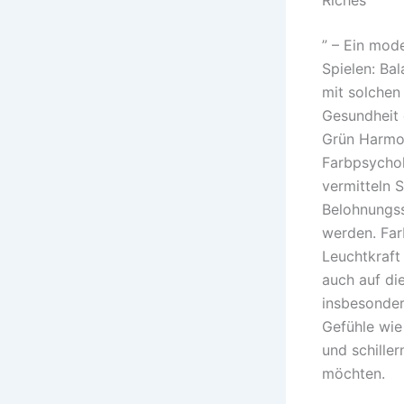
” – Ein mo
Spielen: Ba
mit solchen
Gesundheit d
Grün Harmon
Farbpsychol
vermitteln 
Belohnungss
werden. Far
Leuchtkraft 
auch auf di
insbesonder
Gefühle wie
und schiller
möchten.