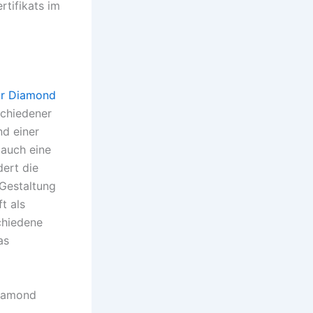
rtifikats im
or Diamond
schiedener
nd einer
 auch eine
dert die
 Gestaltung
t als
chiedene
as
Diamond