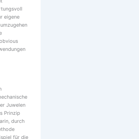
ut
rtungsvoll
r eigene
t umzugehen
e
 obvious
Anwendungen
n
mechanische
der Juwelen
s Prinzip
arin, durch
ethode
piel für die