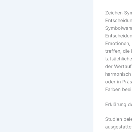
Zeichen Sym
Entscheidun
Symbolwahr
Entscheidun
Emotionen, 
treffen, di
tatsächlich
der Wertauf
harmonisch u
oder in Prä
Farben beei
Erklärung d
Studien bel
ausgestatte