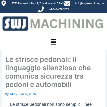
Skip
2730 University Blvd E, Tuscaloosa, AL 35404
info@swj-machining.com
to
+1-844-479-5872
content
Menu
Le strisce pedonali: il
linguaggio silenzioso che
comunica sicurezza tra
pedoni e automobili
By
aditi
/
June 6, 2025
Le strisce pedonali non sono semplici linee