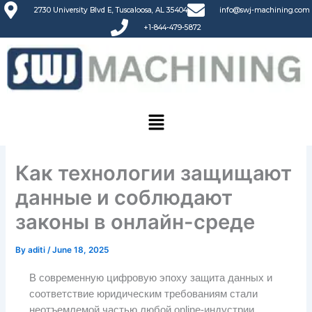
Skip
2730 University Blvd E, Tuscaloosa, AL 35404
info@swj-machining.com
to
+1-844-479-5872
content
Menu
Как технологии защищают
данные и соблюдают
законы в онлайн-среде
By
aditi
/
June 18, 2025
В современную цифровую эпоху защита данных и
соответствие юридическим требованиям стали
неотъемлемой частью любой online-индустрии.