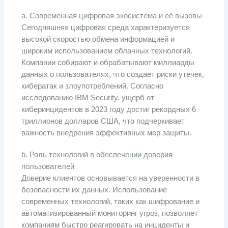
a. Современная цифровая экосистема и её вызовы
Сегодняшняя цифровая среда характеризуется
высокой скоростью обмена информацией и
широким использованием облачных технологий.
Компании собирают и обрабатывают миллиарды
данных о пользователях, что создает риски утечек,
кибератак и злоупотреблений. Согласно
исследованию IBM Security, ущерб от
киберинцидентов в 2023 году достиг рекордных 6
триллионов долларов США, что подчеркивает
важность внедрения эффективных мер защиты.
b. Роль технологий в обеспечении доверия
пользователей
Доверие клиентов основывается на уверенности в
безопасности их данных. Использование
современных технологий, таких как шифрование и
автоматизированный мониторинг угроз, позволяет
компаниям быстро реагировать на инциденты и