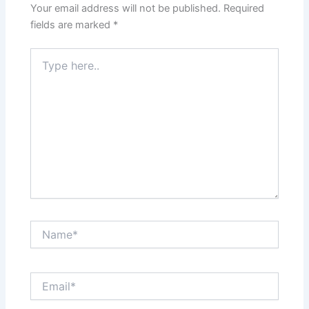
Your email address will not be published.
Required
fields are marked
*
Type
here..
Name*
Email*