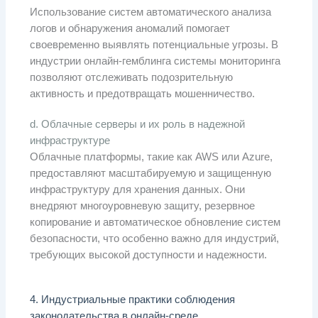
Использование систем автоматического анализа
логов и обнаружения аномалий помогает
своевременно выявлять потенциальные угрозы. В
индустрии онлайн-гемблинга системы мониторинга
позволяют отслеживать подозрительную
активность и предотвращать мошенничество.
d. Облачные серверы и их роль в надежной
инфраструктуре
Облачные платформы, такие как AWS или Azure,
предоставляют масштабируемую и защищенную
инфраструктуру для хранения данных. Они
внедряют многоуровневую защиту, резервное
копирование и автоматическое обновление систем
безопасности, что особенно важно для индустрий,
требующих высокой доступности и надежности.
4. Индустриальные практики соблюдения
законодательства в онлайн-среде