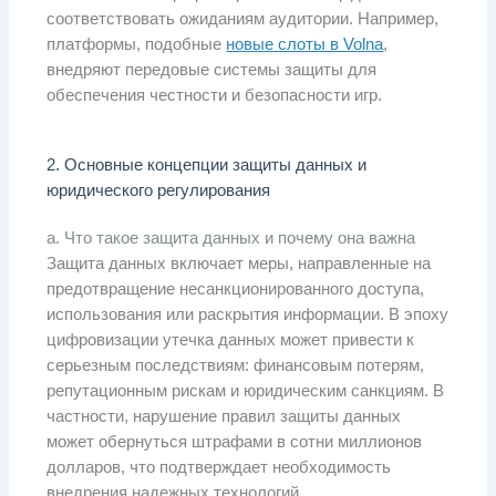
соответствовать ожиданиям аудитории. Например,
платформы, подобные
новые слоты в Volna
,
внедряют передовые системы защиты для
обеспечения честности и безопасности игр.
2. Основные концепции защиты данных и
юридического регулирования
a. Что такое защита данных и почему она важна
Защита данных включает меры, направленные на
предотвращение несанкционированного доступа,
использования или раскрытия информации. В эпоху
цифровизации утечка данных может привести к
серьезным последствиям: финансовым потерям,
репутационным рискам и юридическим санкциям. В
частности, нарушение правил защиты данных
может обернуться штрафами в сотни миллионов
долларов, что подтверждает необходимость
внедрения надежных технологий.