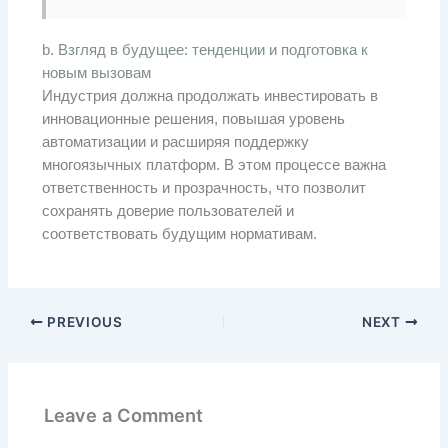
b. Взгляд в будущее: тенденции и подготовка к
новым вызовам
Индустрия должна продолжать инвестировать в
инновационные решения, повышая уровень
автоматизации и расширяя поддержку
многоязычных платформ. В этом процессе важна
ответственность и прозрачность, что позволит
сохранять доверие пользователей и
соответствовать будущим нормативам.
PREVIOUS
NEXT
Leave a Comment