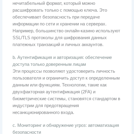
нечитабельный формат, который можно
расшифровать только с помощью ключа. Это
обеспечивает безопасность при передаче
информации по сети и хранении на серверах.
Например, большинство онлайн-казино используют
SSL/TLS протоколы для шифрования данных
платежных транзакций и личных аккаунтов.
b. Аутентификация и авторизация: обеспечение
доступа только доверенным лицам
Эти процессы позволяют удостоверить личность
пользователя и ограничить доступ к определенным
данным или функциям. Технологии, такие как
двухфакторная аутентификация (2FA) и
биометрические системы, становятся стандартом в
индустрии для предотвращения
несанкционированного входа.
c. Мониторинг и обнаружение угроз: автоматизация
безопасности