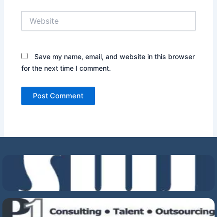
Website
Save my name, email, and website in this browser
for the next time I comment.